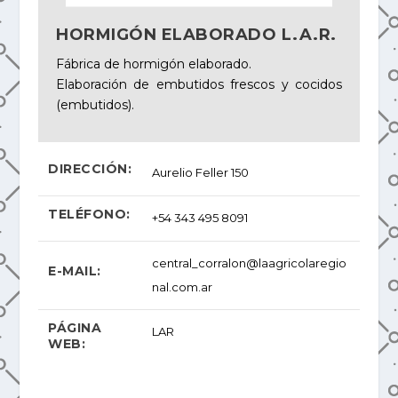
HORMIGÓN ELABORADO L.A.R.
Fábrica de hormigón elaborado.
Elaboración de embutidos frescos y cocidos
(embutidos).
DIRECCIÓN:
Aurelio Feller 150
TELÉFONO:
+54 343 495 8091
central_corralon@laagricolaregio
E-MAIL:
nal.com.ar
PÁGINA
LAR
WEB: