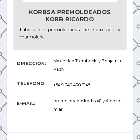
KORBSA PREMOLDEADOS
KORB RICARDO
Fábrica de premoldeados de hormigón y
marmolería.
Misceislao Trembecki y Benjamín
DIRECCIÓN:
Pach
TELÉFONO:
+54 9 343 438 3145
premoldeadoskorbsa@yahoo.co
E-MAIL:
m.ar