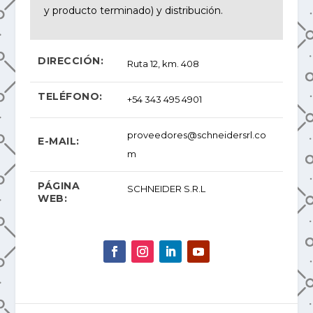
y producto terminado) y distribución.
DIRECCIÓN:
Ruta 12, km. 408
TELÉFONO:
+54 343 495 4901
proveedores@schneidersrl.co
E-MAIL:
m
PÁGINA
SCHNEIDER S.R.L
WEB: