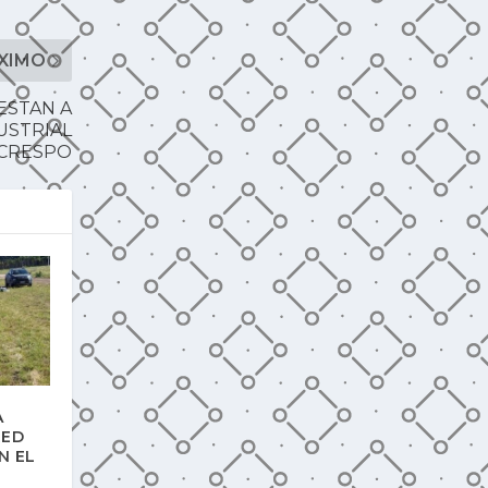
XIMO
ESTAN A
USTRIAL
CRESPO
A
RED
N EL