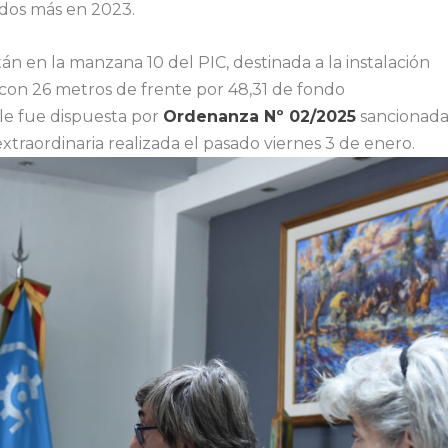
 dos más en 2023.
stán en la manzana 10 del PIC, destinada a la instalación
con 26 metros de frente por 48,31 de fondo
e fue dispuesta por
Ordenanza Nº 02/2025
sancionad
extraordinaria realizada el pasado viernes 3 de enero.