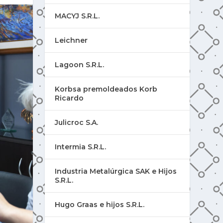
MACYJ S.R.L.
Leichner
Lagoon S.R.L.
Korbsa premoldeados Korb
Ricardo
Julicroc S.A.
Intermia S.R.L.
Industria Metalúrgica SAK e Hijos
S.R.L.
Hugo Graas e hijos S.R.L.