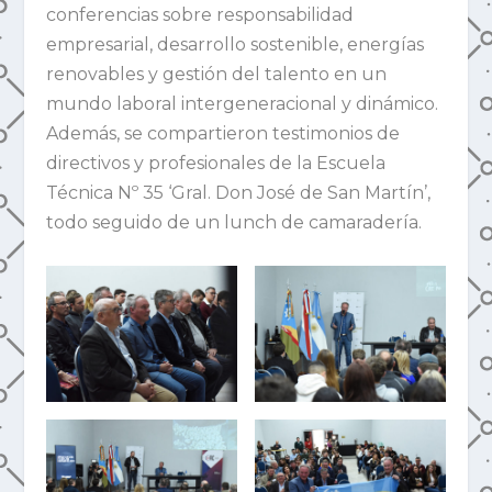
conferencias sobre responsabilidad
empresarial, desarrollo sostenible, energías
renovables y gestión del talento en un
mundo laboral intergeneracional y dinámico.
Además, se compartieron testimonios de
directivos y profesionales de la Escuela
Técnica Nº 35 ‘Gral. Don José de San Martín’,
todo seguido de un lunch de camaradería.